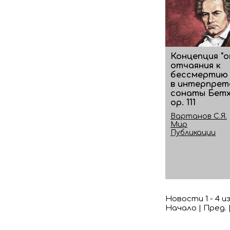
Концепция "
отчаяния к
бессмертию 
в интерпрет
сонаты Бетх
ор. 111
Вартанов С.Я.
Мир
Публикации
Новости 1 - 4 из
Начало | Пред. 