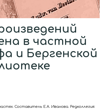
роизведений
ена в частной
фа и Бергенской
блиотеке
стях. Составитель Е.А. Иванова. Редколлегия: