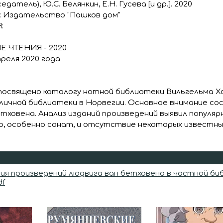
едатель), Ю.С. Белянкин, Е.Н. Гусева [и др.]. 2020
 Издательство "Пашков дом"
:
 ЧТЕНИЯ - 2020
преля 2020 года
посвящено каталогу нотной библиотеки Вильгельма Х
личной библиотеки в Норвегии. Основное внимание со
тховена. Анализ изданий произведений выявил популяр
, особенно сонат, и отсутствие некоторых известны
я произведений людвига ван бетховена в частной биб
df