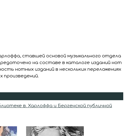
арлоффа, ставшей основой музыкального отдела
средоточено на составе в каталоге изданий нот
ность нотных изданий в нескольких переложениях
х произведений.
лиотеке в. Харлоффа и Бергенской публичной