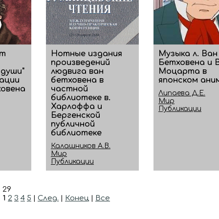
от
Нотные издания
Музыка л. Ван
произведений
Бетховена и В
души"
людвига ван
Моцарта в
ации
бетховена в
японском ани
овена
частной
Липаева Д.Е.
библиотеке в.
Мир
Харлоффа и
Публикации
Бергенской
публичной
библиотеке
Калашников А.В.
Мир
Публикации
 29
|
1
2
3
4
5
|
След.
|
Конец
|
Все