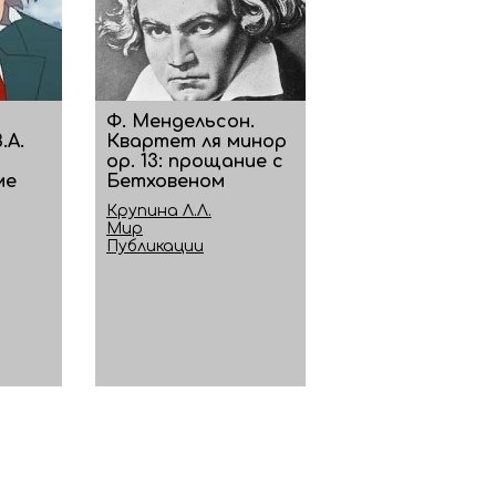
Ф. Мендельсон.
.А.
Квартет ля минор
ор. 13: прощание с
ме
Бетховеном
Крупина Л.Л.
Мир
Публикации