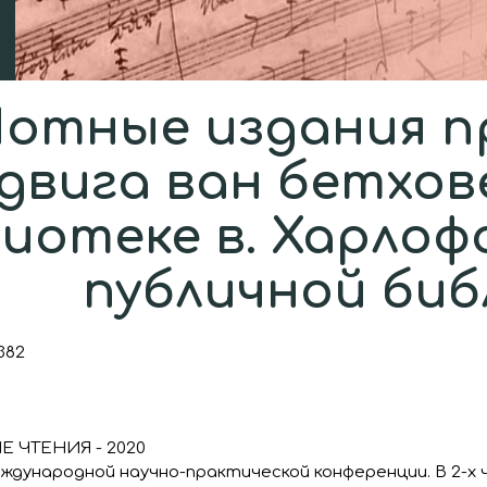
отные издания п
двига ван бетхов
иотеке в. Харлоф
публичной би
382
 ЧТЕНИЯ - 2020
ународной научно-практической конференции. В 2-х ча