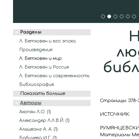
1
2
3
4
5
6
Н
Разделы
Л. Бетховен и его эпоха
лю
Произведения
Л. Бетховен и мир
библ
Л. Бетховен и Россия
Л. Бетховен и современность
Библиография
Показать больше
Страницы: 378-
Авторы
Акопян Л.О. (1)
ИСТОЧНИК:
Александер Л.Л.В.Й. (1)
РУМЯНЦЕВСКИЕ
Альшванг А. А. (1)
Материалы Межд
Бабичева И.Г. (1)