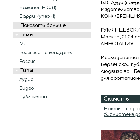
В.В. Дуда (предс
Бажанов Н.С. (1)
Издательство:
КОНФЕРЕНЦИЯ
Барри Купер (1)
Показать больше
РУМЯНЦЕВСКИЕ
Темы
Москва, 21–24 а
АННОТАЦИЯ:
Мир
Рецензии на концерты
Исследование 
Россия
Бергенской пуб
Типы
Людвига ван Бе
для фортепиано
Аудио
Видео
Публикации
Скачать
Нотные издани
библиотеке.p