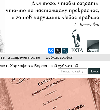
овен и современность
Библиография
е в. Харлоффа и Бергенской публичной