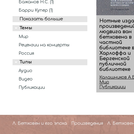
Бажанов Н.С. (1)
Барри Купер (1)
Показать больше
Нотные изда
произведени
Темы
людвига ван
бетховена в
Мир
частной
Рецензии на концерты
библиотеке в
Харлоффа и
Россия
Бергенской
Типы
публичной
библиотеке
Аудио
Калашников А.В
Видео
Мир
Публикации
Публикации
Л. Бетховен и его эпоха
Произведения
Л. Бетховен