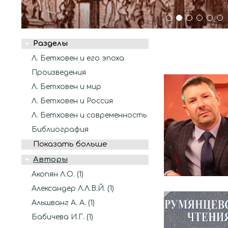
1
2
3
4
5
6
Разделы
Л. Бетховен и его эпоха
Произведения
Л. Бетховен и мир
Л. Бетховен и Россия
Л. Бетховен и современность
Библиография
Показать больше
Авторы
Акопян Л.О. (1)
Александер Л.Л.В.Й. (1)
Альшванг А. А. (1)
Бабичева И.Г. (1)