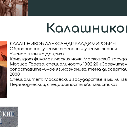
Калашников
КАЛАШНИКОВ АЛЕКСАНДР ВЛАДИМИРОВИЧ
Образование, учёные степени и учёные звания
Ученое звание: Доцент
Кандидат филологических наук: Московский госуд
Мориса Тореза, специальность 10.02.20 «Сравните
сопоставительное языкознание», тема диссертац
2000
Специалитет: Московский государственный линг
Переводческий, специальность «Лингвистика»