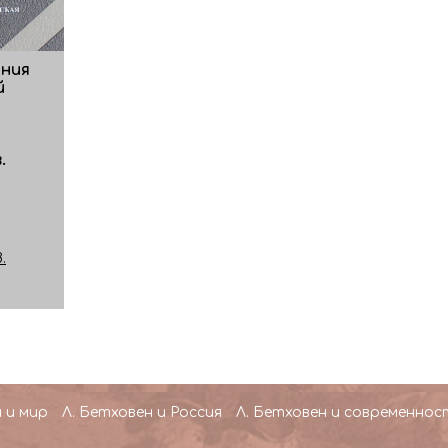
ния
й
.
.
 и мир
Л. Бетховен и Россия
Л. Бетховен и современнос