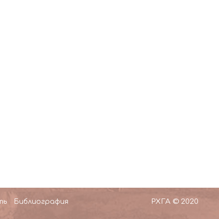
РХГА © 2020
ть
Библиография