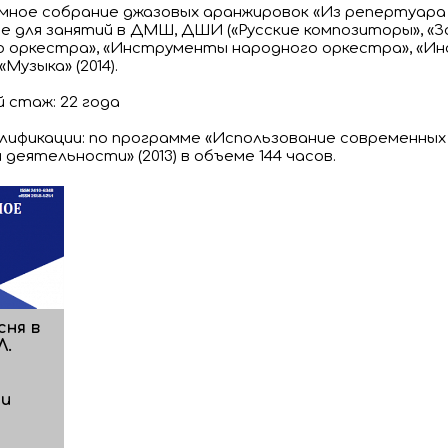
ное собрание джазовых аранжировок «Из репертуара а
ие для занятий в ДМШ, ДШИ («Русские композиторы», 
о оркестра», «Инструменты народного оркестра», «И
Музыка» (2014).
 стаж: 22 года
ификации: по программе «Использование современных 
 деятельности» (2013) в объеме 144 часов.
сня в
Л.
 и