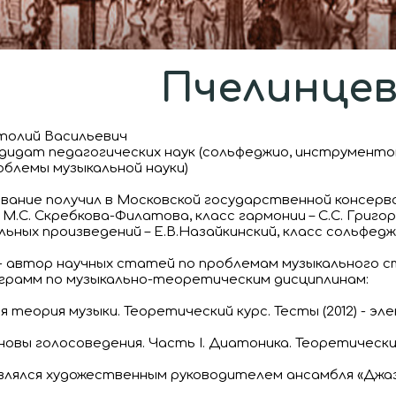
Пчелинцев 
толий Васильевич
ндидат педагогических наук (сольфеджио, инструмент
блемы музыкальной науки)
ание получил в Московской государственной консерват
М.С. Скребкова-Филатова, класс гармонии – С.С. Григор
ьных произведений – Е.В.Назайкинский, класс сольфеджи
 - автор научных статей по проблемам музыкального ст
грамм по музыкально-теоретическим дисциплинам:
я теория музыки. Теоретический курс. Тесты (2012) - эл
новы голосоведения. Часть I. Диатоника. Теоретический
 являлся художественным руководителем ансамбля «Джа