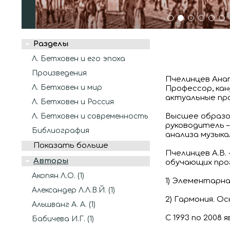
1
2
3
4
5
6
Разделы
Л. Бетховен и его эпоха
Произведения
Пчелинцев Ана
Л. Бетховен и мир
Профессор, ка
актуальные про
Л. Бетховен и Россия
Высшее образов
Л. Бетховен и современность
руководитель – 
Библиография
анализа музыкал
Показать больше
Пчелинцев А.В.
Авторы
обучающих про
Акопян Л.О. (1)
1) Элементарна
Александер Л.Л.В.Й. (1)
2) Гармония. Ос
Альшванг А. А. (1)
С 1993 по 2008
Бабичева И.Г. (1)