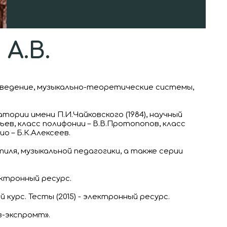
А.В.
оведение, музыкально-теоретические системы,
ории имени П.И.Чайковского (1984), научный
ьев, класс полифонии – В.В.Протопопов, класс
о – Б.К.Алексеев.
иля, музыкальной педагогики, а также серии
ектронный ресурс.
 курс. Тесты (2015) - электронный ресурс.
з-экспромт».