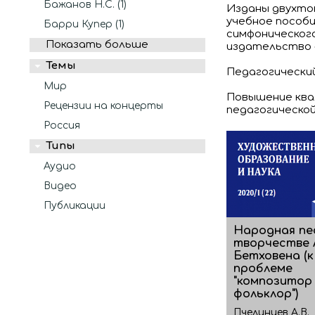
Бажанов Н.С. (1)
Изданы двухтом
учебное пособ
Барри Купер (1)
симфоническог
Показать больше
издательство «
Темы
Педагогический
Мир
Повышение квал
Рецензии на концерты
педагогической
Россия
Типы
Аудио
Видео
Публикации
Народная пе
творчестве 
Бетховена (к
проблеме
"композитор
фольклор")
Пчелинцев А.В.