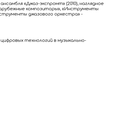
нсамбля «Джаз-экспромт» (2010), наглядное
«Зарубежные композиторы», «Инструменты
нструменты джазового оркестра» -
цифровых технологий в музыкально-