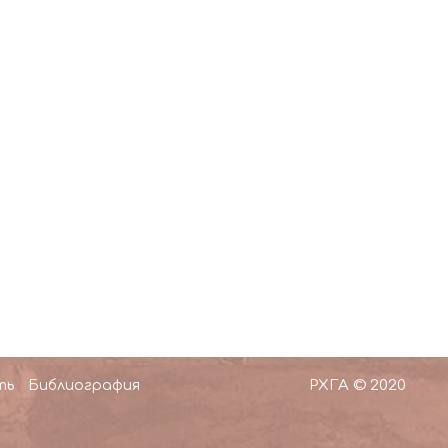
РХГА © 2020
ть
Библиография