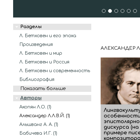
1
2
3
4
5
6
Разделы
Л. Бетховен и его эпоха
Произведения
АЛЕКСАНДЕР 
Л. Бетховен и мир
Л. Бетховен и Россия
Л. Бетховен и современность
Библиография
Показать больше
Авторы
Акопян Л.О. (1)
Лингвокульт
особенност
Александер Л.Л.В.Й. (1)
эпистолярно
Альшванг А. А. (1)
дискурса (на
примере пис
Бабичева И.Г. (1)
композиторов