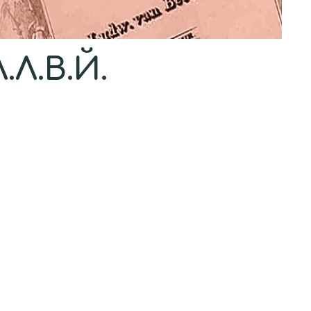
.Л.В.Й.