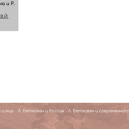
а и Р.
В.Й.
 и мир
Л. Бетховен и Россия
Л. Бетховен и современнос