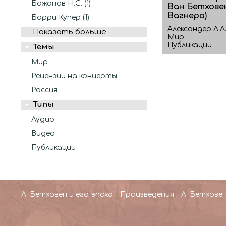
Бажанов Н.С. (1)
Ван Бетховен
Вагнера)
Барри Купер (1)
Александер Л.Л.
Показать больше
Мир
Публикации
Темы
Мир
Рецензии на концерты
Россия
Типы
Аудио
Видео
Публикации
Л. Бетховен и его эпоха
Произведения
Л. Бетховен