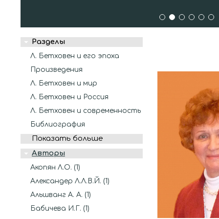
1
2
3
4
5
6
Разделы
Л. Бетховен и его эпоха
Произведения
Л. Бетховен и мир
Л. Бетховен и Россия
Л. Бетховен и современность
Библиография
Показать больше
Авторы
Акопян Л.О. (1)
Александер Л.Л.В.Й. (1)
Альшванг А. А. (1)
Бабичева И.Г. (1)