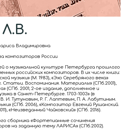
Л.В.
 Лариса Владимировна
за композиторов России
атей о музыкальной культуре Петербурга прошлого
нных российских композиторов. В их числе книги:
ой музыки» (М. 1983), «Эхо Серебряного века»
рг. Статьи. Воспоминания. Материалы» (СПб.2001),
 (СПб. 2001; 2-ое издание, дополненное и
музыка в Санкт-Петербурге. 1703-1003» (в
. И. Тутуновым, Р. Г. Лаптевым, П. А. Лабутиным.
зыки» (СПб. 2006), «Композитор Евгений Рушанский.
1), «Неизведанный Чайковский» (СПб. 2016).
го сборника «Фортепианные сочинения
ров на заданную тему ЛАРИСА» (СПб.2002).