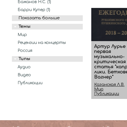
Бажанов Н.С. (1)
Барри Купер (1)
Показать больше
Темы
Мир
Рецензии на концерты
Артур Лурье 
Россия
первая
музыкально-
Типы
критическая
статья "капр
Аудио
лики. Бетхов
Видео
Вагнер"
Публикации
Казанская Л.В.
Мир
Публикации