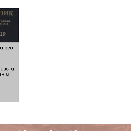
и его
изы и
ен и