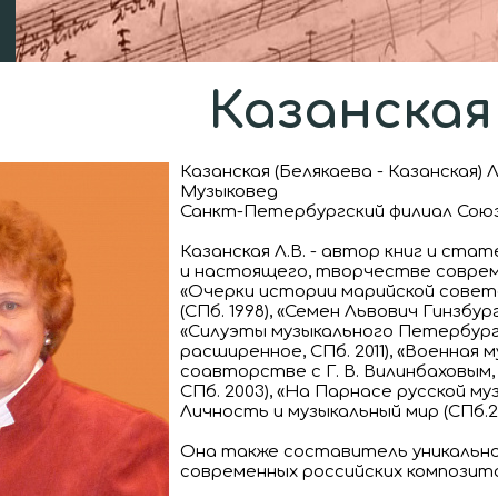
Казанская 
Казанская (Белякаева - Казанская)
Музыковед
Санкт-Петербургский филиал Сою
Казанская Л.В. - автор книг и ст
и настоящего, творчестве совреме
«Очерки истории марийской советск
(СПб. 1998), «Семен Львович Гинзбу
«Силуэты музыкального Петербурга»
расширенное, СПб. 2011), «Военная 
соавторстве с Г. В. Вилинбаховым, В
СПб. 2003), «На Парнасе русской му
Личность и музыкальный мир (СПб.201
Она также составитель уникально
современных российских композито