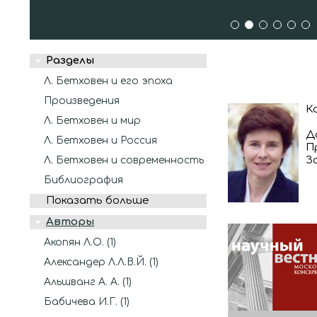
1
2
3
4
5
6
Разделы
Л. Бетховен и его эпоха
Произведения
К
Л. Бетховен и мир
Д
Л. Бетховен и Россия
П
З
Л. Бетховен и современность
Библиография
Показать больше
Авторы
Акопян Л.О. (1)
Александер Л.Л.В.Й. (1)
Альшванг А. А. (1)
Бабичева И.Г. (1)