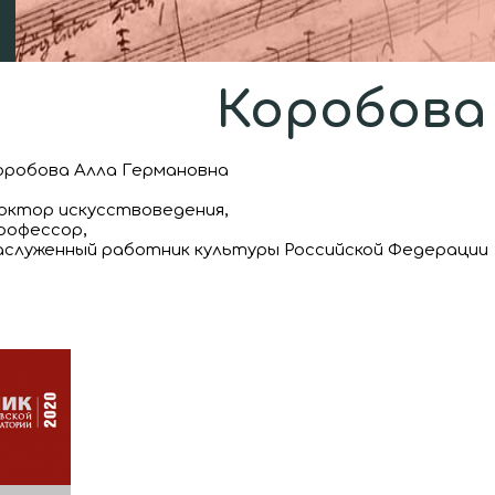
Коробова 
оробова Алла Германовна
октор искусствоведения,
рофессор,
аслуженный работник культуры Российской Федерации