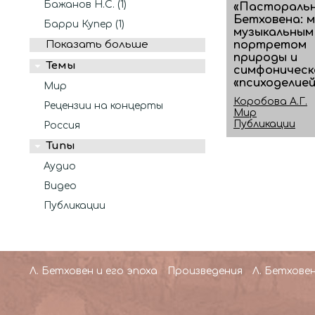
Бажанов Н.С. (1)
«Пасторальн
Бетховена: 
Барри Купер (1)
музыкальным
портретом
Показать больше
природы и
Темы
симфоническ
«психоделией
Мир
Коробова А.Г.
Рецензии на концерты
Мир
Публикации
Россия
Типы
Аудио
Видео
Публикации
Л. Бетховен и его эпоха
Произведения
Л. Бетховен