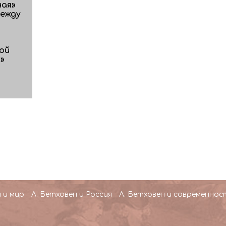
ая»
между
ой
»
 и мир
Л. Бетховен и Россия
Л. Бетховен и современнос