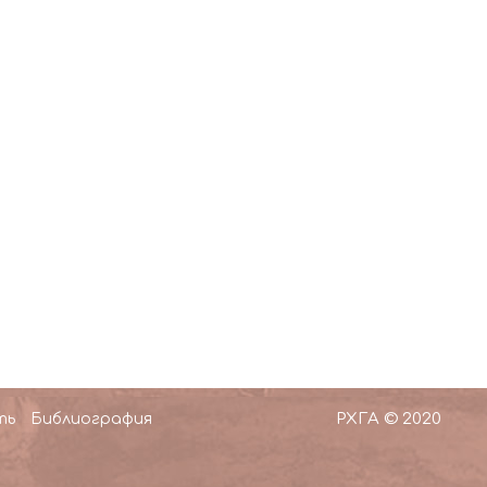
РХГА © 2020
ть
Библиография